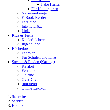
Fake Hunter
Für Kindergärten
Neuerwerbungen
E-Book-Reader
Fernleihe
Internetplätze
Links
Kids & Teens
Kinderbücherei
Jugendliche
Bücherbus
Fahrplan
Für Schulen und Kitas
Suchen & Finden (Katalog)
Katalog
Fernleihe
Onleihe
OverDrive
filmfriend
Online-Lexikon
Startseite
Service
Kontakt