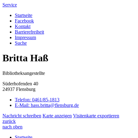
Service
Startseite
Facebook
Kontakt
Barrierefreiheit
Impressum
Suche
Britta Haß
Bibliotheksangestellte
Süderhofenden 40
24937 Flensburg
Telefon:
0461/85-1813
E-Mail:
hass.britta@flensburg.de
Nachricht schreiben
Karte anzeigen
Visitenkarte exportieren
zurück
nach oben
Startseite